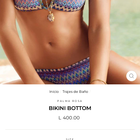
CE
(E
Inicio
/
Trajes de Baño
/
PALMA ROSA
BIKINI BOTTOM
Precio
L 400.00
habitual
SIZE