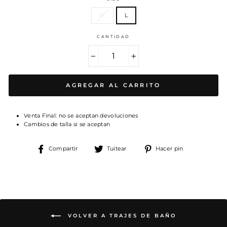
M
L
CANTIDAD
−
+
AGREGAR AL CARRITO
Venta Final: no se aceptan devoluciones
Cambios de talla si se aceptan
Compartir
Tuitear
Pinear
Compartir
Tuitear
Hacer pin
en
en
en
Facebook
Twitter
Pinterest
VOLVER A TRAJES DE BAÑO